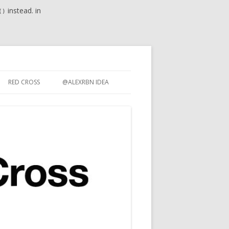
instead. in
()
RED CROSS
@ALEXRBN IDEA