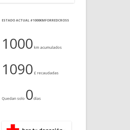
ESTADO ACTUAL #1000KMFORREDCROSS
1000
km acumulados
1090
£ recaudadas
0
Quedan solo
días