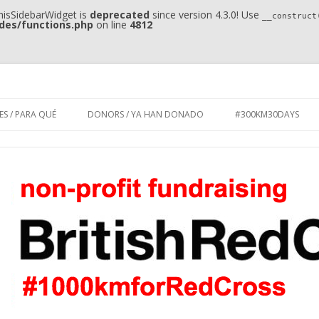
hisSidebarWidget is
deprecated
since version 4.3.0! Use
__construct
des/functions.php
on line
4812
ss by @alexrbn
ss
Skip to content
ES / PARA QUÉ
DONORS / YA HAN DONADO
#300KM30DAYS