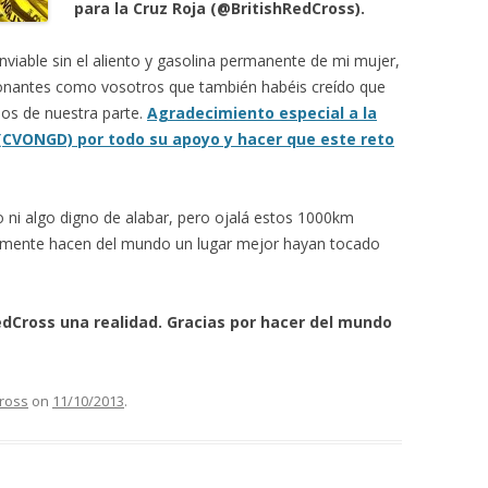
para la Cruz Roja (@BritishRedCross).
nviable sin el aliento y gasolina permanente de mi mujer,
donantes como vosotros que también habéis creído que
mos de nuestra parte.
Agradecimiento especial a la
CVONGD) por todo su apoyo y hacer que este reto
to ni algo digno de alabar, pero ojalá estos 1000km
ramente hacen del mundo un lugar mejor hayan tocado
dCross una realidad. Gracias por hacer del mundo
ross
on
11/10/2013
.