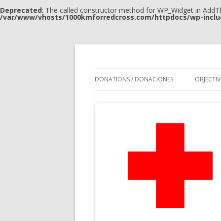
Deprecated
: The called constructor method for WP_Widget in AddT
/var/www/vhosts/1000kmforredcross.com/httpdocs/wp-inclu
non-profit fundraising for British Red Cro
#1000kmforRedCro
DONATIONS / DONACIONES
OBJECTIV